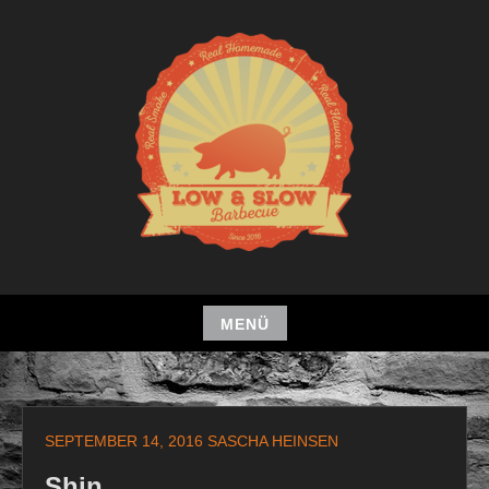
Zum
Inhalt
springen
MENÜ
Zum
Inhalt
springen
SEPTEMBER 14, 2016
SASCHA HEINSEN
Shin