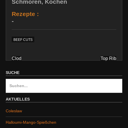
Schmoren, Kochen
Rezepte :
-
BEEF CUTS
Clod
Top Rib
Beitragsnavigation
SUCHE
S
u
c
AKTUELLES
h
Coleslaw
e
n
Halloumi-Mango-Spießchen