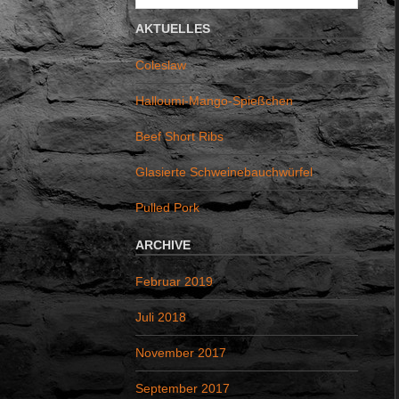
u
c
AKTUELLES
h
Coleslaw
e
n
Halloumi-Mango-Spießchen
a
Beef Short Ribs
c
h
Glasierte Schweinebauchwürfel
:
Pulled Pork
ARCHIVE
Februar 2019
Juli 2018
November 2017
September 2017