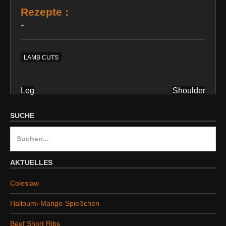
Rezepte :
-
LAMB CUTS
Leg
Shoulder
Beitragsnavigation
SUCHE
S
u
c
AKTUELLES
h
Coleslaw
e
n
Halloumi-Mango-Spießchen
a
Beef Short Ribs