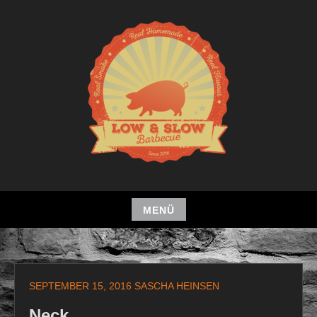
Zum
Inhalt
springen
MENÜ
Zum
Inhalt
springen
SEPTEMBER 15, 2016
SASCHA HEINSEN
Neck