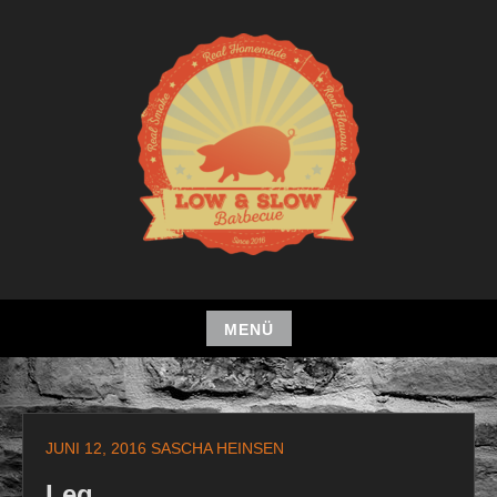
Zum
Inhalt
springen
MENÜ
Zum
Inhalt
springen
JUNI 12, 2016
SASCHA HEINSEN
Leg