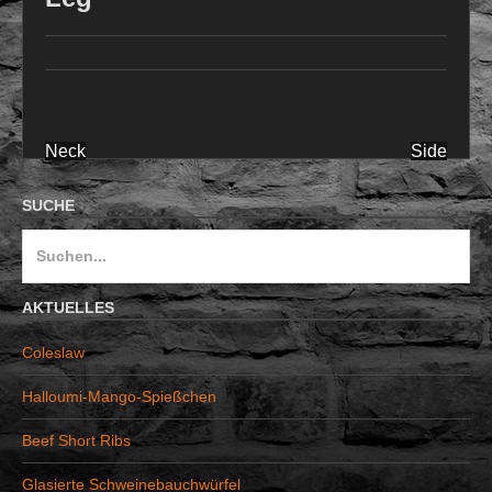
Neck
Side
Beitragsnavigation
SUCHE
S
u
c
AKTUELLES
h
Coleslaw
e
n
Halloumi-Mango-Spießchen
a
Beef Short Ribs
c
h
Glasierte Schweinebauchwürfel