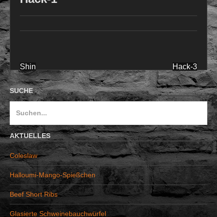
Shin
Hack-3
Beitragsnavigation
SUCHE
S
u
c
AKTUELLES
h
Coleslaw
e
n
Halloumi-Mango-Spießchen
a
Beef Short Ribs
c
h
Glasierte Schweinebauchwürfel