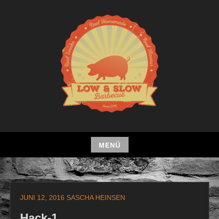
Zum
Inhalt
springen
MENÜ
Zum
Inhalt
springen
JUNI 12, 2016
SASCHA HEINSEN
Hack-1