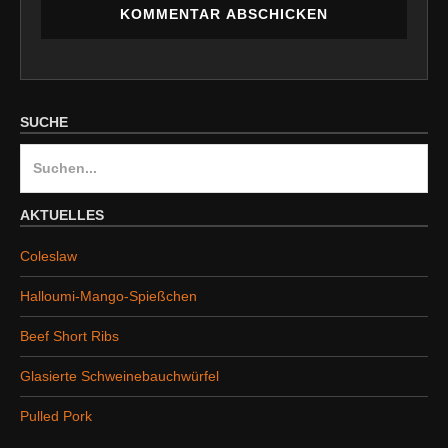
SUCHE
S
u
c
AKTUELLES
h
Coleslaw
e
n
Halloumi-Mango-Spießchen
a
Beef Short Ribs
c
h
Glasierte Schweinebauchwürfel
:
Pulled Pork