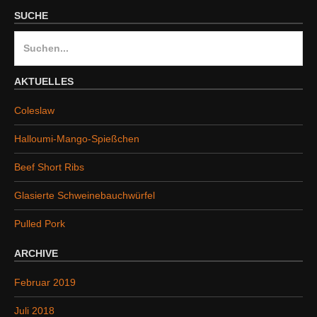
SUCHE
S
u
c
AKTUELLES
h
Coleslaw
e
n
Halloumi-Mango-Spießchen
a
Beef Short Ribs
c
h
Glasierte Schweinebauchwürfel
:
Pulled Pork
ARCHIVE
Februar 2019
Juli 2018