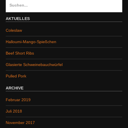
S
u
c
AKTUELLES
h
Coleslaw
e
n
Halloumi-Mango-Spießchen
a
Beef Short Ribs
c
h
Glasierte Schweinebauchwürfel
:
Pulled Pork
ARCHIVE
Februar 2019
Juli 2018
November 2017