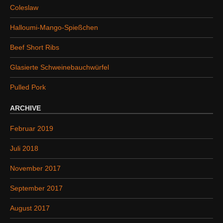
Coleslaw
e
n
Halloumi-Mango-Spießchen
a
Beef Short Ribs
c
h
Glasierte Schweinebauchwürfel
:
Pulled Pork
ARCHIVE
Februar 2019
Juli 2018
November 2017
September 2017
August 2017