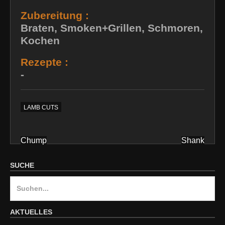
Zubereitung :
Braten, Smoken+Grillen, Schmoren,
Kochen
Rezepte :
-
LAMB CUTS
Chump
Shank
Beitragsnavigation
SUCHE
S
u
c
AKTUELLES
h