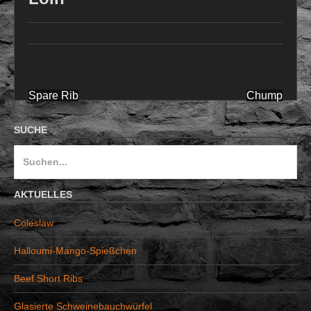
Spare Rib
Chump
Beitragsnavigation
SUCHE
S
u
c
AKTUELLES
h
Coleslaw
e
n
Halloumi-Mango-Spießchen
a
Beef Short Ribs
c
h
Glasierte Schweinebauchwürfel