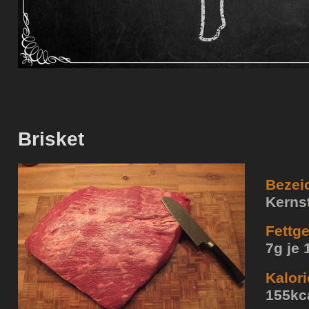
Brisket
Bezei
Kerns
Fettge
7g je 
Kalori
155kca