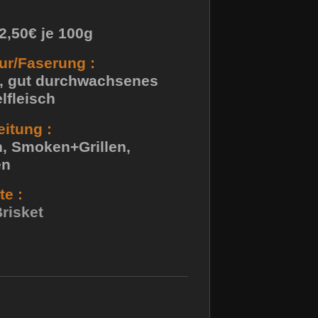
:
 2,50€ je 100g
ur/Faserung :
s, gut durchwachsenes
lfleisch
itung :
n, Smoken+Grillen,
en
e :
risket