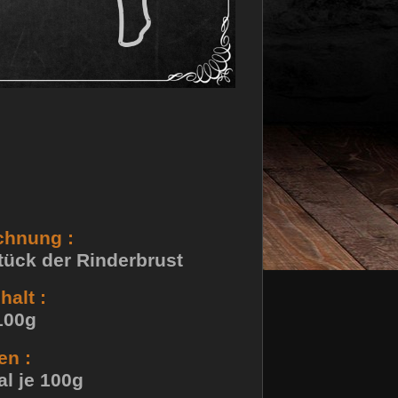
chnung :
tück der Rinderbrust
halt :
100g
en :
l je 100g