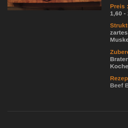
Preis 
1,60 -
Strukt
zarte
Muske
Zubere
Brate
Koch
Rezept
Beef B