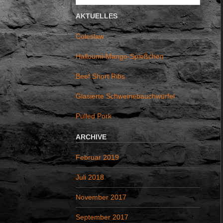
u
c
AKTUELLES
h
Coleslaw
e
n
Halloumi-Mango-Spießchen
a
Beef Short Ribs
c
h
Glasierte Schweinebauchwürfel
:
Pulled Pork
ARCHIVE
Februar 2019
Juli 2018
November 2017
September 2017